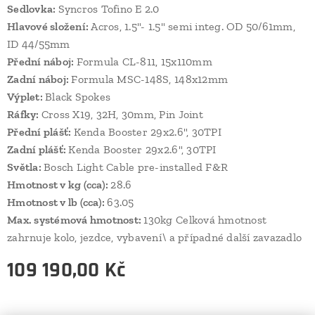
Sedlovka:
Syncros Tofino E 2.0
Hlavové složení:
Acros, 1.5"- 1.5" semi integ. OD 50/61mm,
ID 44/55mm
Přední náboj:
Formula CL-811, 15x110mm
Zadní náboj:
Formula MSC-148S, 148x12mm
Výplet:
Black Spokes
Ráfky:
Cross X19, 32H, 30mm, Pin Joint
Přední plášť:
Kenda Booster 29x2.6", 30TPI
Zadní plášť:
Kenda Booster 29x2.6", 30TPI
Světla:
Bosch Light Cable pre-installed F&R
Hmotnost v kg (cca):
28.6
Hmotnost v lb (cca):
63.05
Max. systémová hmotnost:
130kg Celková hmotnost
zahrnuje kolo, jezdce, vybavení\ a případné další zavazadlo
109 190,00
Kč