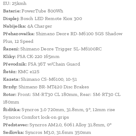
EU: 25kmh
Baterie:
PowerTube 800Wh
Displej:
Bosch LED Remote Kiox 300
Nabíječka:
4A Charger
Přehazovačka:
Shimano Deore RD-M6100 SGS Shadow
Plus, 12 Speed
Řazení:
Shimano Deore Trigger SL-M6100RC
Kliky:
FSA CK-220 165mm
Převodník:
FSA 36T w/Chain Guard
Řetěz:
KMC e12S
Kazeta:
Shimano CS-M6100, 10-51
Brzdy:
Shimano BR-MT420 Disc Brakes
Rotor:
Front: SM-RT30 CL 180mm, Rear: SM-RT30 CL
180mm
Řidítka:
Syncros 3.0 720mm, 31.8mm, 9°, 12mm rise
Syncros Comfort lock-on grips
Představec:
Syncros AM2.0, 6061 Alloy 31.8mm, 0°
Sedlovka:
Syncros M3.0, 31.6mm 350mm