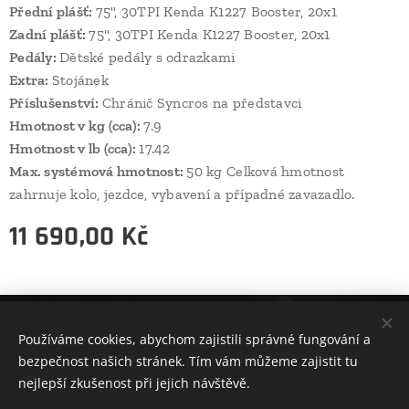
Přední plášť:
75", 30TPI Kenda K1227 Booster, 20x1
Zadní plášť:
75", 30TPI Kenda K1227 Booster, 20x1
Pedály:
Dětské pedály s odrazkami
Extra:
Stojánek
Příslušenství:
Chránič Syncros na představci
Hmotnost v kg (cca):
7.9
Hmotnost v lb (cca):
17.42
Max. systémová hmotnost:
50 kg Celková hmotnost
zahrnuje kolo, jezdce, vybavení a případné zavazadlo.
11 690,00
Kč
Používáme cookies, abychom zajistili správné fungování a
bezpečnost našich stránek. Tím vám můžeme zajistit tu
Vytvořeno službou
Webnode
Cookies
nejlepší zkušenost při jejich návštěvě.