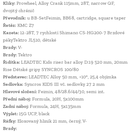
Kliky:
Prowheel, Alloy Crank 115mm, 28T, narrow QF,
dvojitý chránič
Převodník:
u BB-SetFeimin, BB68, cartridge, square taper
Řetěz:
KMC Z7
Kazeta:
12-28T, 7 rychlostí Shimano CS-HG200-7 Brzdové
pákyTektro JL510, dětské
Brzdy:
V-
Brzdy:
Tektro
Řidítka:
LEADTEC Kids riser bar alloy D:19 520 mm, 20mm
Rise Dětské gripy SYNCROS 100/80
Představec:
LEADTEC Alloy 50 mm, +10°, 25,4 objímka
Sedlovka:
Syncros KIDS III vč. sedlovky 27 2 mm
Hlavové složení:
Feimin, 48/28.6/44/30, semi int.
Přední náboj:
Formula, 20H, 5x100mm
Zadní náboj:
Formula, 24H, 5x135mm
Výplet:
15G UCP, black
Ráfky:
Eloxovaný hliník 21 mm, černý, V-
Brzdy: