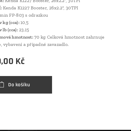
šť:
Kenda K1227 Booster, 26x2.2", 30TPI
ť:
Kenda K1227 Booster, 26x2.2", 30TPI
imin FP-803 s odrazkou
 kg (cca):
10,5
 lb (cca):
23.15
émová hmotnost:
70 kg Celková hmotnost zahrnuje
ce, vybavení a případné zavazadlo.
0,00
Kč
Do košíku