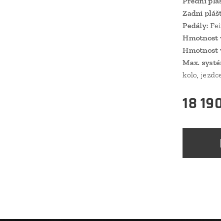
Přední plá
Zadní pláš
Pedály:
Fe
Hmotnost v
Hmotnost v
Max. syst
kolo, jezd
18 19