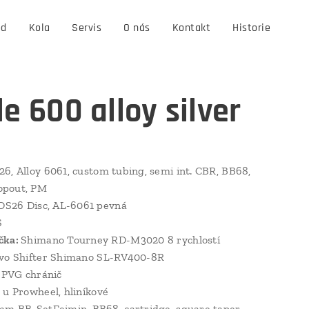
od
Kola
Servis
O nás
Kontakt
Historie
le 600 alloy silver
6, Alloy 6061, custom tubing, semi int. CBR, BB68,
pout, PM
DS26 Disc, AL-6061 pevná
S
čka:
Shimano Tourney RD-M3020 8 rychlostí
vo Shifter Shimano SL-RV400-8R
 PVG chránič
:
u Prowheel, hliníkové
m BB-SetFeimin, BB68, cartridge, square taper