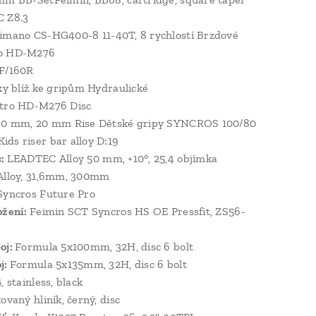
 Z8.3
imano CS-HG400-8 11-40T, 8 rychlostí Brzdové
ro HD-M276
F/160R
ky blíž ke gripům Hydraulické
tro HD-M276 Disc
80 mm, 20 mm Rise Dětské gripy SYNCROS 100/80
ds riser bar alloy D:19
c:
LEADTEC Alloy 50 mm, +10°, 25,4 objímka
Alloy, 31,6mm, 300mm
Syncros Future Pro
ožení:
Feimin SCT Syncros HS OE Pressfit, ZS56-
oj:
Formula 5x100mm, 32H, disc 6 bolt
j:
Formula 5x135mm, 32H, disc 6 bolt
, stainless, black
ovaný hliník, černý, disc