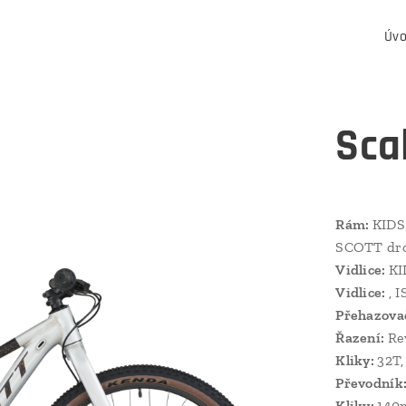
Úv
Sca
Rám:
KIDS2
SCOTT dro
Vidlice:
KI
Vidlice:
, I
Přehazova
Řazení:
Re
Kliky:
32T,
Převodník
Kliky:
140m