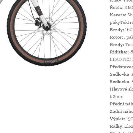
Řetěz:
KMC
Kazeta:
Sh
pákyTekt
Brzdy:
160
Rotor:
, pá
Brzdy:
Tek
Řidítka:
5
LEADTEC Ki
Představe
Sedlovka:
Sedlovka:
Hlavové sl
62mm
Přední náb
Zadní nábo
Výplet:
15G
Ráfky:
Elox