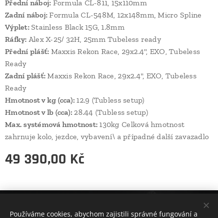
Přední náboj:
Formula CL-811, 15x110mm
Zadní náboj:
Formula CL-548M, 12x148mm, Micro Spline
Výplet:
Stainless Black 15G, 1.8mm
Ráfky:
Alex X-25/ 32H, 25mm Tubeless ready
Přední plášť:
Maxxis Rekon Race, 29x2.4", EXO, Tubeless
Ready
Zadní plášť:
Maxxis Rekon Race, 29x2.4", EXO, Tubeless
Ready
Hmotnost v kg (cca):
12.9 (Tubless setup)
Hmotnost v lb (cca):
28.44 (Tubless setup)
Max. systémová hmotnost:
130kg Celková hmotnost
zahrnuje kolo, jezdce, vybavení\ a případné další zavazadlo
49 390,00
Kč
Používáme cookies, abychom zajistili správné fungování a