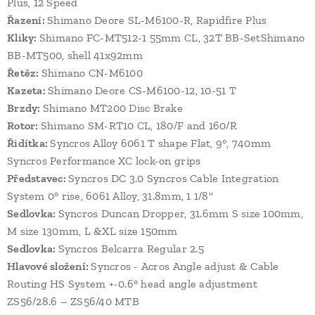
Plus, 12 Speed
Řazení:
Shimano Deore SL-M6100-R, Rapidfire Plus
Kliky:
Shimano FC-MT512-1 55mm CL, 32T BB-SetShimano
BB-MT500, shell 41x92mm
Řetěz:
Shimano CN-M6100
Kazeta:
Shimano Deore CS-M6100-12, 10-51 T
Brzdy:
Shimano MT200 Disc Brake
Rotor:
Shimano SM-RT10 CL, 180/F and 160/R
Řidítka:
Syncros Alloy 6061 T shape Flat, 9°, 740mm
Syncros Performance XC lock-on grips
Představec:
Syncros DC 3.0 Syncros Cable Integration
System 0° rise, 6061 Alloy, 31.8mm, 1 1/8"
Sedlovka:
Syncros Duncan Dropper, 31.6mm S size 100mm,
M size 130mm, L &XL size 150mm
Sedlovka:
Syncros Belcarra Regular 2.5
Hlavové složení:
Syncros - Acros Angle adjust & Cable
Routing HS System +-0.6° head angle adjustment
ZS56/28.6 – ZS56/40 MTB