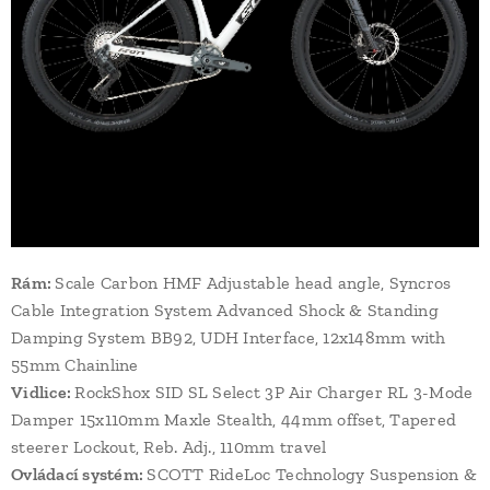
Rám:
Scale Carbon HMF Adjustable head angle, Syncros
Cable Integration System Advanced Shock & Standing
Damping System BB92, UDH Interface, 12x148mm with
55mm Chainline
Vidlice:
RockShox SID SL Select 3P Air Charger RL 3-Mode
Damper 15x110mm Maxle Stealth, 44mm offset, Tapered
steerer Lockout, Reb. Adj., 110mm travel
Ovládací systém:
SCOTT RideLoc Technology Suspension &