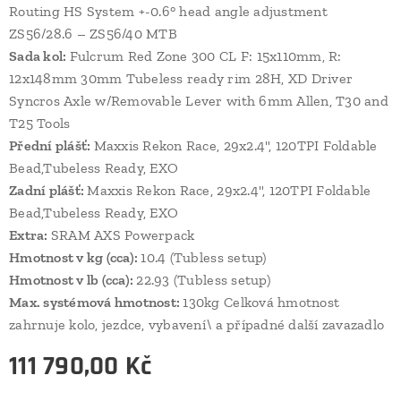
Routing HS System +-0.6° head angle adjustment
ZS56/28.6 – ZS56/40 MTB
Sada kol:
Fulcrum Red Zone 300 CL F: 15x110mm, R:
12x148mm 30mm Tubeless ready rim 28H, XD Driver
Syncros Axle w/Removable Lever with 6mm Allen, T30 and
T25 Tools
Přední plášť:
Maxxis Rekon Race, 29x2.4", 120TPI Foldable
Bead,Tubeless Ready, EXO
Zadní plášť:
Maxxis Rekon Race, 29x2.4", 120TPI Foldable
Bead,Tubeless Ready, EXO
Extra:
SRAM AXS Powerpack
Hmotnost v kg (cca):
10.4 (Tubless setup)
Hmotnost v lb (cca):
22.93 (Tubless setup)
Max. systémová hmotnost:
130kg Celková hmotnost
zahrnuje kolo, jezdce, vybavení\ a případné další zavazadlo
111 790,00
Kč