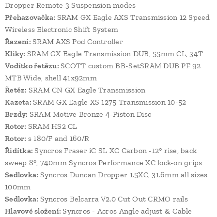
Dropper Remote 3 Suspension modes
Přehazovačka:
SRAM GX Eagle AXS Transmission 12 Speed
Wireless Electronic Shift System
Řazení:
SRAM AXS Pod Controller
Kliky:
SRAM GX Eagle Transmission DUB, 55mm CL, 34T
Vodítko řetězu:
SCOTT custom BB-SetSRAM DUB PF 92
MTB Wide, shell 41x92mm
Řetěz:
SRAM CN GX Eagle Transmission
Kazeta:
SRAM GX Eagle XS 1275 Transmission 10-52
Brzdy:
SRAM Motive Bronze 4-Piston Disc
Rotor:
SRAM HS2 CL
Rotor:
s 180/F and 160/R
Řidítka:
Syncros Fraser iC SL XC Carbon -12° rise, back
sweep 8°, 740mm Syncros Performance XC lock-on grips
Sedlovka:
Syncros Duncan Dropper 1.5XC, 31.6mm all sizes
100mm
Sedlovka:
Syncros Belcarra V2.0 Cut Out CRMO rails
Hlavové složení:
Syncros - Acros Angle adjust & Cable